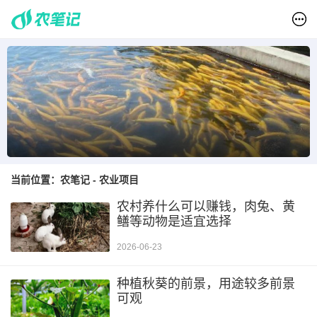
当前位置：
农笔记
-
农业项目
养殖虹鳟鱼的前景，在国内外市场上的地位很高
农村养什么可以赚钱，肉兔、黄
鳝等动物是适宜选择
2026-06-23
种植秋葵的前景，用途较多前景
可观